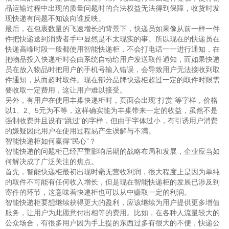
品运输过程中出现的质量问题时的合法权益无法得到保障，收货时发
现快递有问题不知该向谁反映。
最后，在包裹数量的飞速增长的背景下，快递员如果像从前一样一件
件把快递送到消费者手中显然是不太现实的事。所以现在的快递员在
快递高峰时段一般都使用智能快递柜，不会打电话一一进行通知，在
把物品投入快递柜时会由系统自动给用户发送取件通知，而如果快递
员在放入物品时把用户的手机号输入错误，会导致用户无法接收到取
件通知，从而超时取件。现在部分品牌快递柜超过一定的取件时限需
要收取一定费用，这让用户难以接受。
另外，有用户在使用丰巢快递柜时，页面会出现“打赏”等字样，价格
以1、2、5元为不等，这样确实能为丰巢带来一定的收益，虽然不是
强制收费并且设有“跳过”的字样，但由于字体过小，有引诱用户消费
的嫌疑因此用户在使用过程易产生误解与不满。
智能快递柜如何赢得“民心”？
智能快递的问题柜已经严重影响后期的战略布局和发展，企业应当如
何解决成了广泛关注的焦点。
首先，智能快递柜最初出现时毫无营收利润，很大程度上是因为单纯
的取件不可能有任何收入增长，但是现在智能快递柜的发展已涉及到
寄件的环节，这意味着快递柜也可以从中赚取一定的利润。
智能快递柜要想继续获得更大的盈利，应该继续为用户提供更多增值
服务，让用户为此愿意付出相等的费用。比如，在各种人流量较大的
公众场合，有很多用户因为手上提的东西过多有很大的不便，快递公