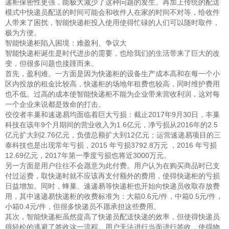
递柜保密性更强，能极大减少了这种问题的发生。再加上传统的配送
模式中快递员配送的时间可能会和收件人在家的时间不对等，给收件
人带来了困扰，智能快递柜投入使用使得忙碌的人们可以随时取件，
极为方便。
智能快递柜陷入困境：难盈利、争议大
智能快递柜诞生是时代进步的需要，也给我们的生活带来了巨大的改
变，但很多问题也接踵而来。
首先，盈利难。一方面是因为快递柜的设备生产成本高和在每一个小
区内投放的租金比较高，快递柜的场地年租费也较高，同时维护费用
也不低。过高的成本使智能快递柜不能为企业带来营收利润，这对每
一个企业来说都是致命的打击。
佼佼者丰巢和速递易均面临着巨大亏损：截止2017年9月30日，丰巢
科技在该年9个月期间的营业收入为1.6亿元，净亏损从2016年的2.5
亿元扩大到2.76亿元，负债总额扩大到12亿元；运营速递易项目的三
泰科技也是出现常年亏损，2015 年亏损3792.8万元 ，2016 年亏损
12.69亿元，2017年第一季度亏损也将近3000万元。
另一方面是用户往往不会愿意为此付费。用户认为在购买商品时已支
付过运费，取快递时就不应该再支付额外的费用，使得快递柜的亏损
日益增加。同时，蜂巢、速递易等快递柜也开始向快递员收取存放费
用，其中速递易快递柜的收费标准为：大箱0.6元/件，中箱0.5元/件，
小箱0.4元/件，但很多快递员不愿承担这些费用。
其次，智能快递柜虽然提高了快递员配送快递的效率，但使得快递员
很轻松的逃避了签收这一流程。用户无法进行当面进行签收，使得物