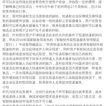
司可以在这些场合投放寄存柜方便用户存放，并收取一定的费用，据
了解蜂巢已经在试点，今年5月中标了杭州周边17个高铁站，总计36
组寄存柜的订单。
其次，面对快递柜无法当面签收的缺陷，快递柜企业应继续完善快递
柜的基础硬件设施，比如在每一组快递柜上安装摄像头，用户在取包
裹时可以将包裹在摄像头下展示，将来包裹质量出现问题时可以避免
物流企业和用户之间产生不必要的纠纷。
最后，针对部分用户不满快递员在未经允许的条件下投递快递柜的问
题，早在2016年国家邮政局发布的《智能快件箱投递服务管理规定
（暂行）》中就曾明确提出，“经营快递业务的企业在使用智能快件箱
投递快件前，应当征得收件人明示同意”，同时用户有权利决定是否使
用快递柜或是按指定地点取货，用户应该积极行使自己的权利。
企业在这样的背景下应加大对快递人员基本服务知识的培训力度，同
时加强对客服人员处理客诉的能力，及时处理客户问题并进行反馈。
快递员在把包裹放入快递柜时应检查该快递是否为需要保鲜、即食类
食品，一旦出现商品问题则由快递公司或快递员承担全部责任。面对
取件通知收不到等问题，在首次投递后收件人未能提取的情况下，快
递企业应及时取回快递，联系收件人后再提供投递服务。
小结
时代与技术在发展中，任何行业的各个环节都应该往效率更高，成本
更低道路上发展。物流末端的需求是多样化的，送货上门是主流，但
智能快递柜的市场潜力也不可小觑。
根据中商产业研究院发布的 《2018-2023年中国智能快递柜市场前景