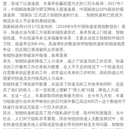
盟，形成了以速递易、丰巢和创赢联盟为主的三巨头格局；2017年7
月，中国邮政集团与驿宝网络入股速递易，中国邮政以50%股份控股
速递易，“国家队”正式进入智能快递柜行业……智能快递柜已然成为
物流企业人手必备的基础设施。
国家邮政局10月17日发布的 《2018年9月中国快递发展指数报告》显
示，快递企业与第三方创新末端投递形式，基本形成上门投递、智能
箱投递、平台投递等多元末端服务体系，主要企业设立智能快件箱25
万组，箱递率达到8.4%。高速增长的数据表明智能快递柜前期虽饱受
争议，但后期已逐渐被民众所接受。
智能快递柜突破派件瓶颈，效果显著
首先，智能快递柜降低了人力成本，减少了快递员的工作负荷。快递
员的工作量和工作任务较为繁重，在人手不足的情况下一个快递员往
往需要承担起更多的工作，经常超出本来的工作时间，因此快递公司
需要对快递员支付较高的人力成本。
智能快递了增加派件数量，在提高了快递员的工作效率的同时，也提
高了他们的收入，在一定程度上缓解了“用人难”问题，降低人力成
本。在这一点上，丰巢获取得的效果极为突出：在今年九月初，丰巢
与链家进行合作并声称他们的日均派件量已高达900万+,这个数据对于
快递行业来说无疑是一个巨大的进步。
其次，智能快递柜提高了用户隐私保护力度，取件时间更随意。当今
社会，人们对于隐私非常重视，而在传统的快递人员配送模式中，存
在快递信息被其他人窃取或是快递在寄存的时候丢失等问题，智能快