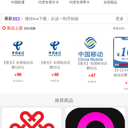
中国联通
代理专用月卡
代理专用季卡
全部商品
最新
：
懂你live下载：从这一刻开始娱
更多
文章
乐升级
新品上架
折扣优惠
查看全部
【慢充】全国电信话
【慢充】全国电信话
【慢充】全国移动话
费100元
费50元
费50元
【0-12
96
48
47
移动话费
￥
￥
￥
每次1笔
￥115.2
￥57.6
￥56.4
￥
￥1
推荐商品