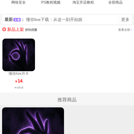
网络安全
PS教程视频
淘宝开店教程
全部商品
最新
：
懂你live下载：从这一刻开始娱
更多
文章
乐升级
新品上架
折扣优惠
查看全部
懂你live月卡
14
￥
￥16.8
推荐商品